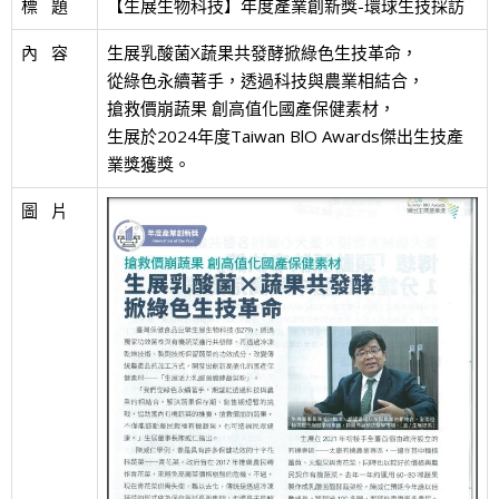
標   題
【生展生物科技】年度產業創新獎-環球生技採訪
內   容
生展乳酸菌X蔬果共發酵掀綠色生技革命，
從綠色永續著手，透過科技與農業相結合，
搶救價崩蔬果 創高值化國產保健素材，
生展於2024年度Taiwan BlO Awards傑出生技產
業獎獲獎。
圖   片