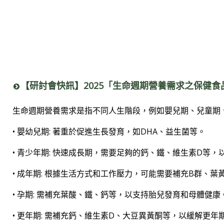
【研討會快訊】2025「生命週期營養需求之保健
生命週期營養需求是指不同人生階段，例如嬰兒期、兒童期
• 嬰幼兒期: 著重於促進生長發育，如DHA、益生菌等。
• 青少年期: 快速成長期，需要足夠的鈣、鐵、維生素D等
• 成年期: 根據生活方式和工作壓力，可能需要補充B群、葉
• 孕期: 需補充葉酸、鐵、鈣等，以支持胎兒發育和母體健康
• 更年期: 需補充鈣、維生素D、大豆異黃酮等，以緩解更年