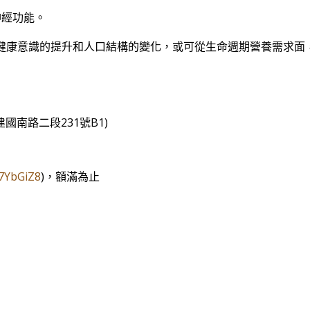
神經功能。
健康意識的提升和人口結構的變化，或可從生命週期營養需求面，
國南路二段231號B1)
p7YbGiZ8
)，額滿為止