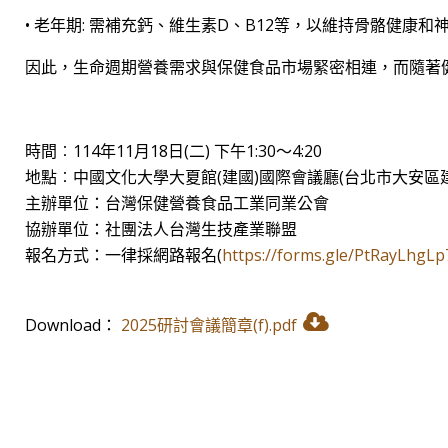
• 老年期: 需補充鈣、維生素D、B12等，以維持骨骼健康和
因此，生命週期營養需求與保健食品市場緊密相連，而隨著
時間︰114年11月18日(二) 下午1:30〜4:20
地點︰中國文化大學大夏館(建國)國際會議廳(台北市大安區建
主辦單位：台灣保健營養食品工業同業公會
協辦單位：社團法人台灣生技產業聯盟
報名方式：一律採網路報名(
https://forms.gle/PtRayLhgL
Download：
2025研討會議簡章(f).pdf